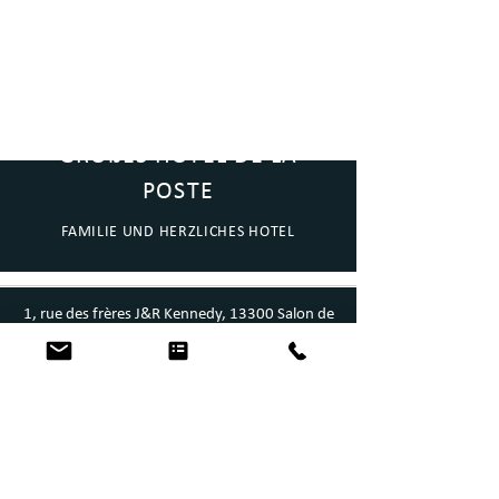
GROßES HOTEL DE LA
POSTE
FAMILIE UND HERZLICHES HOTEL
1, rue des frères J&R Kennedy, 13300 Salon de
Provence
info@ghpsalon.com |
Telefon: +33 (0)4
90 56 01 94